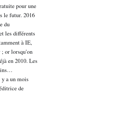
gratuite pour une
s le futur. 2016
ne du
t les différents
otamment à IE,
 ; or lorsqu'on
éjà en 2010. Les
tains…
l y a un mois
éditrice de