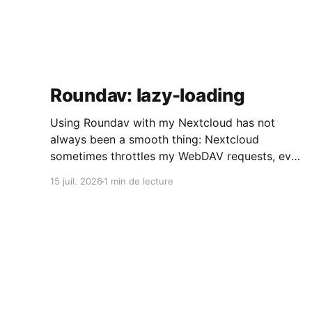
Roundav: lazy-loading
Using Roundav with my Nextcloud has not
always been a smooth thing: Nextcloud
sometimes throttles my WebDAV requests, even
though I whitelisted my IP address, and I have
15 juil. 2026
1 min de lecture
quite a number of folders and nested folders.
All of that results in timeouts in the request
made by the client-side