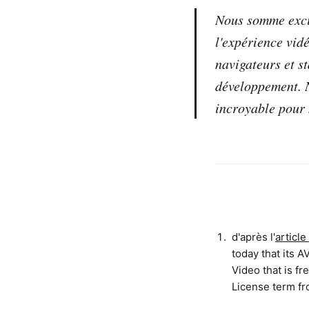
Nous somme excit
l'expérience vid
navigateurs et s
développement. N
incroyable pour 
d'après l'
articl
today that its A
Video that is f
License term fr