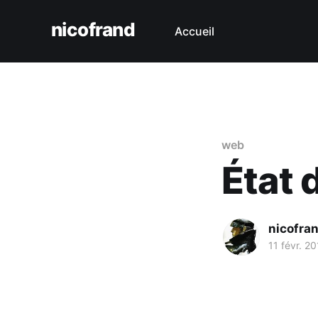
nicofrand
Accueil
web
État 
nicofra
11 févr. 2