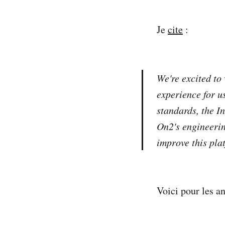
Je
cite
:
We're excited to
experience for u
standards, the I
On2's engineerin
improve this pla
Voici pour les a