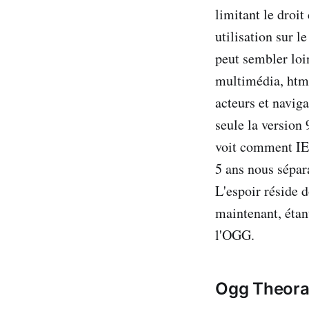
limitant le droit
utilisation sur l
peut sembler loi
multimédia, html
acteurs et navig
seule la version 
voit comment IE8
5 ans nous sépar
L'espoir réside d
maintenant, étant
l'OGG.
Ogg Theora :