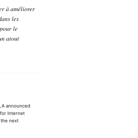
er à améliorer
dans les
pour le
un atout
G LA announced
for Internet
 the next