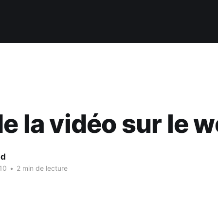
de la vidéo sur le 
nd
010
•
2 min de lecture