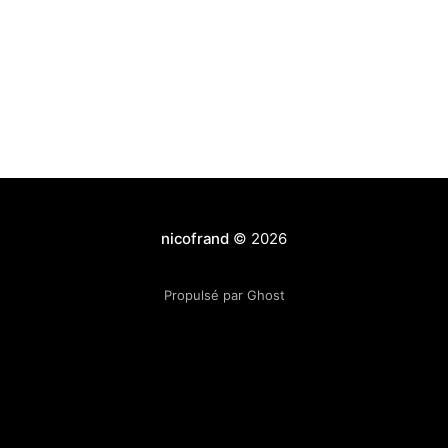
développeurs Mozilla
[http://groups.google.com/group/mozilla.dev.platfor
m/
nicofrand
© 2026
Propulsé par Ghost