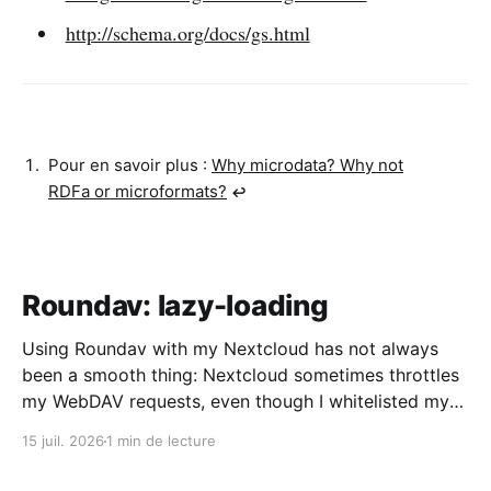
http://schema.org/docs/gs.html
Pour en savoir plus :
Why microdata? Why not
RDFa or microformats?
↩︎
Roundav: lazy-loading
Using Roundav with my Nextcloud has not always
been a smooth thing: Nextcloud sometimes throttles
my WebDAV requests, even though I whitelisted my
IP address, and I have quite a number of folders and
15 juil. 2026
1 min de lecture
nested folders. All of that results in timeouts in the
request made by the client-side