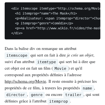
 <div itemscope itemtype="http://schema.org/Movie">

   <h1 itemprop="name">The Mask</h1>

   <p>Réalisateur: <span itemprop="director">Chuck 
   <p itemprop="genre">Comédie</p>

   <p><a href="http://www.wikio.fr/video/the-mask-t
Dans la balise div on remarque un attribut
qui sert en fait à dire
je crée un objet
,
itemscope
suivi d'un attribut
qui sert lui à dire que
itemtype
cet objet est en fait un film (
) et qu'il
Movie
correspond aux propriétés définies à l'adresse
http://schema.org/Movie
. Il reste ensuite à préciser les
propriétés de ce film, à travers les propriétés
,
name
,
ou encore
, qui sont
director
genre
trailer
définies grâce à l'attribut
.
itemprop